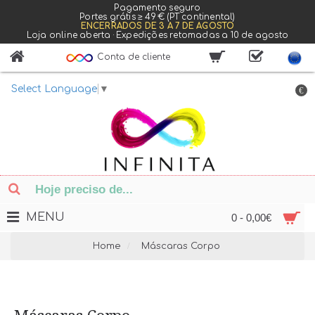
Pagamento seguro
Portes grátis ≥ 49 € (PT continental)
ENCERRADOS DE 3 A 7 DE AGOSTO
Loja online aberta · Expedições retomadas a 10 de agosto
Conta de cliente
Select Language
▼
€
MENU
0 - 0,00€
Home
Máscaras Corpo