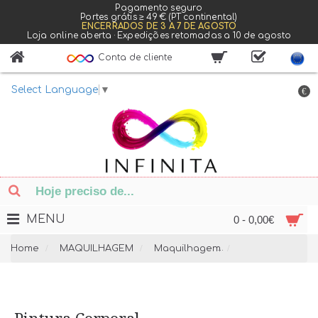
Pagamento seguro
Portes grátis ≥ 49 € (PT continental)
ENCERRADOS DE 3 A 7 DE AGOSTO
Loja online aberta · Expedições retomadas a 10 de agosto
Conta de cliente
Select Language
▼
€
MENU
0 - 0,00€
Home
MAQUILHAGEM
Maquilhagem
Pintura Corpora