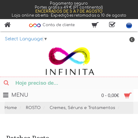
Pagamento seguro
Portes grátis ≥ 49 € (PT continental)
ENCERRADOS DE 3 A 7 DE AGOSTO
Loja online aberta · Expedições retomadas a 10 de agosto
Conta de cliente
Select Language
▼
€
MENU
0 - 0,00€
Home
ROSTO
Cremes, Séruns e Tratamentos
Patch