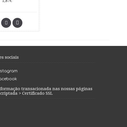
1,87€
es sociais
nstagram
acebook
nformação transacionada nas nossas páginas
criptada > Certificado SSL