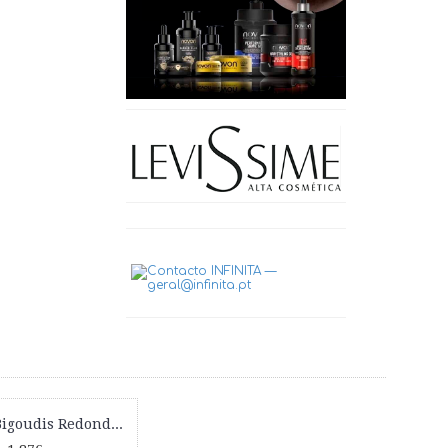
Borracha Bigoudis Redonda Curta 50 Unidades 00863 Eurostil