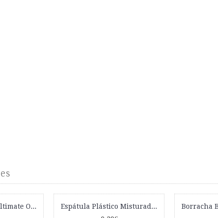
es
Prancha 4 em 1 Ultimate One For All Black
Espátula Plástico Misturadora Gel / Henna