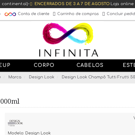
T continental)
•
ENCERRADOS DE 3 A 7 DE AGOSTO
·
Loja online
Conta de cliente
o
Carrinho de compras
Concluir pedi
EUP
CORPO
CABELOS
EST
e
Marca
Design Look
Design Look Champô Tutti Frutti 5
5000ml
Modelo:
Design Look