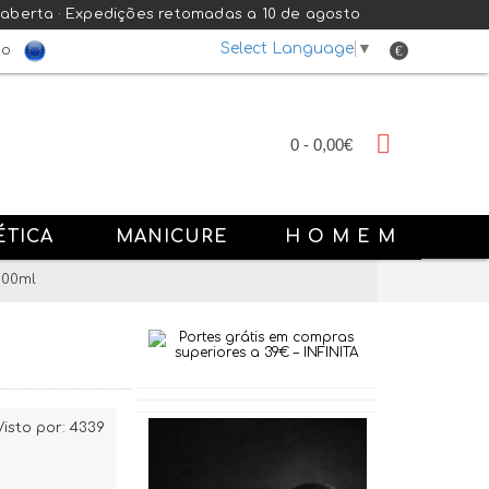
 aberta · Expedições retomadas a 10 de agosto
Select Language
▼
€
do
0 - 0,00€
ÉTICA
MANICURE
H O M E M
000ml
Visto por: 4339