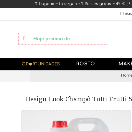
Pagamento seguro
•
Portes grátis ≥ 49 € (P
Iníci
ROSTO
MAK
OP❤️RTUNIDADES
Hom
Design Look Champô Tutti Frutti 