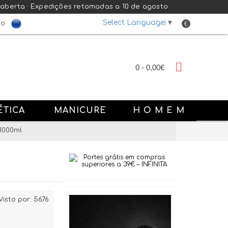
 aberta · Expedições retomadas a 10 de agosto
Select Language
▼
€
do
0 - 0,00€
ÉTICA
MANICURE
H O M E M
1000ml
Visto por: 5676