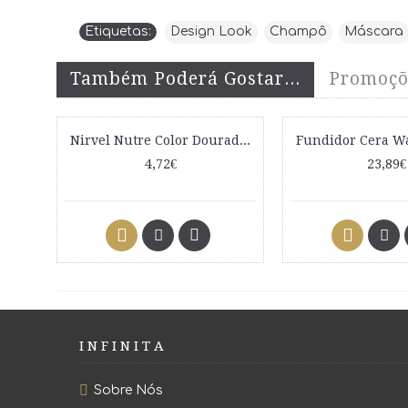
Etiquetas:
Design Look
,
Champô
,
Máscara
Também Poderá Gostar...
Promoçõ
Nirvel Nutre Color Dourado 200ml
4,72€
23,89€
I N F I N I T A
Sobre Nós