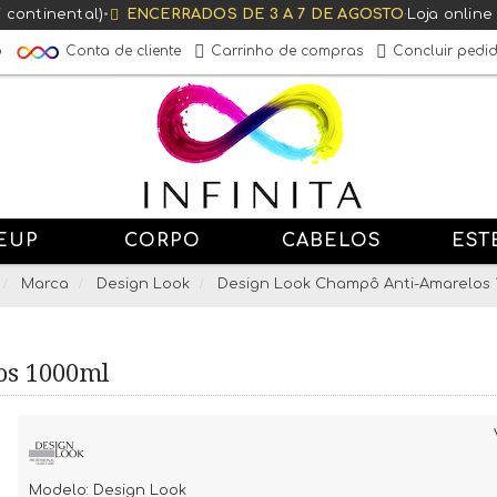
T continental)
•
ENCERRADOS DE 3 A 7 DE AGOSTO
·
Loja online
Conta de cliente
o
Carrinho de compras
Concluir pedi
EUP
CORPO
CABELOS
EST
Marca
Design Look
Design Look Champô Anti-Amarelos 
os 1000ml
Modelo:
Design Look