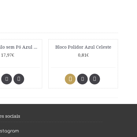
Luvas Nitrilo sem Pó Azul M 100 Unidades
Bloco Polidor Azul Celeste
17,97€
0,81€
es sociais
nstagram