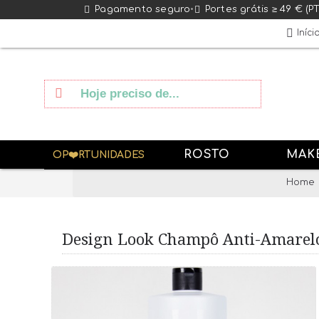
Pagamento seguro
•
Portes grátis ≥ 49 € (P
Iníci
ROSTO
MAK
OP❤️RTUNIDADES
Home
Design Look Champô Anti-Amarel