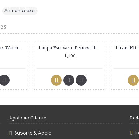
,
Anti-amarelos
es
Fundidor Cera Wax Warmer Rosa 400g
Limpa Escovas e Pentes 115mm 0600 Eurostil
1,10€
Apoio ao Cliente
Red
I
Suporte & Apoio