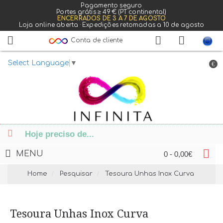
Pagamento seguro
Portes grátis ≥ 49 € (PT continental)
ENCERRADOS DE 3 A 7 DE AGOSTO
Loja online aberta · Expedições retomadas a 10 de agosto
Conta de cliente
Select Language
▼
€
MENU
0 - 0,00€
Home
Pesquisar
Tesoura Unhas Inox Curva
Tesoura Unhas Inox Curva