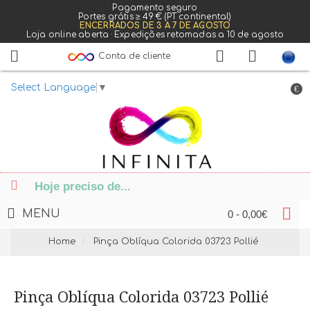
Pagamento seguro
Portes grátis ≥ 49 € (PT continental)
ENCERRADOS DE 3 A 7 DE AGOSTO
Loja online aberta · Expedições retomadas a 10 de agosto
Conta de cliente
Select Language
▼
€
MENU
0 - 0,00€
Home
Pinça Oblíqua Colorida 03723 Pollié
Pinça Oblíqua Colorida 03723 Pollié