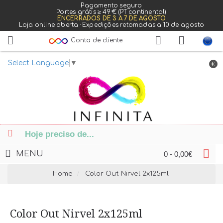
Pagamento seguro
Portes grátis ≥ 49 € (PT continental)
ENCERRADOS DE 3 A 7 DE AGOSTO
Loja online aberta · Expedições retomadas a 10 de agosto
Conta de cliente
Select Language
▼
€
MENU
0 - 0,00€
Home
Color Out Nirvel 2x125ml
Color Out Nirvel 2x125ml