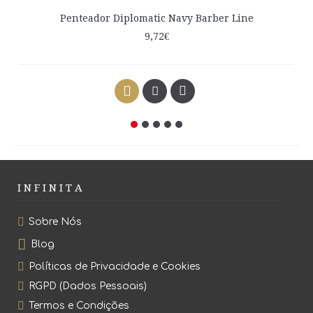
Penteador Diplomatic Navy Barber Line
9,72€
I N F I N I T A
Sobre Nós
Blog
Políticas de Privacidade e Cookies
RGPD (Dados Pessoais)
Termos e Condições