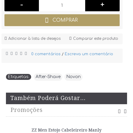
-
+
COMPRAR
Adicionar à lista de desejos
Comparar este produto
0 comentários
Escreva um comentário
/
Etiquetas:
After-Shave
,
Novon
Também Poderá Gostar...
Promoções
ZZ Men Estojo Cabeleireiro Manly