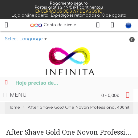
Pagamento seguro
Portes grátis ≥ 49 € (PT continental)
ENCERRADOS DE 3 A 7 DE AGOSTO
Loja online aberta · Expedições retomadas a 10 de agosto
Conta de cliente
Select Language
▼
€
MENU
0 - 0,00€
Home
After Shave Gold One Novon Professional 400ml
After Shave Gold One Novon Professional 400ml