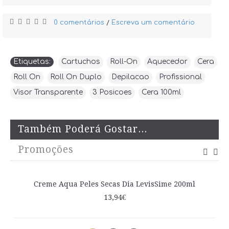
0 comentários
Escreva um comentário
/
Etiquetas:
Cartuchos
,
Roll-On
,
Aquecedor
,
Cera
,
Roll On
,
Roll On Duplo
,
Depilacao
,
Profissional
,
Visor Transparente
,
3 Posicoes
,
Cera 100ml
Também Poderá Gostar...
Promoções
Creme Aqua Peles Secas Dia LevisSime 200ml
13,94€