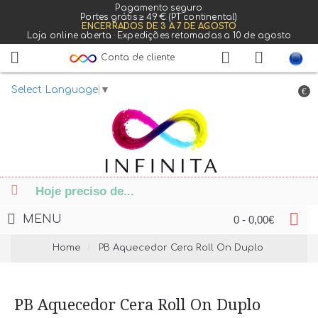
Pagamento seguro
Portes grátis ≥ 49 € (PT continental)
ENCERRADOS DE 3 A 7 DE AGOSTO
Loja online aberta · Expedições retomadas a 10 de agosto
Conta de cliente
Select Language
▼
€
MENU
0 - 0,00€
Home
PB Aquecedor Cera Roll On Duplo
PB Aquecedor Cera Roll On Duplo