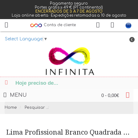
Pagamento seguro
Portes grátis ≥ 49 € (PT continental)
ENCERRADOS DE 3 A 7 DE AGOSTO
Loja online aberta · Expedições retomadas a 10 de agosto
Conta de cliente
Select Language
▼
€
MENU
0 - 0,00€
Home
Pesquisar
Lima Profissional Branco Quadrada XXL
Lima Profissional Branco Quadrada XXL