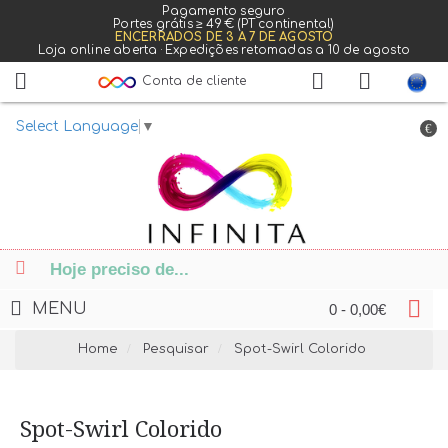
Pagamento seguro
Portes grátis ≥ 49 € (PT continental)
ENCERRADOS DE 3 A 7 DE AGOSTO
Loja online aberta · Expedições retomadas a 10 de agosto
Conta de cliente
Select Language
▼
€
MENU
0 - 0,00€
Home
Pesquisar
Spot-Swirl Colorido
Spot-Swirl Colorido