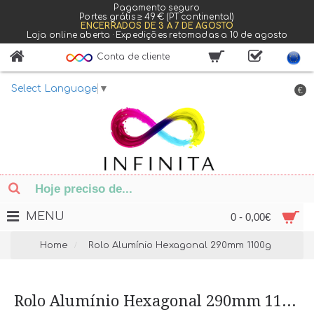
Pagamento seguro
Portes grátis ≥ 49 € (PT continental)
ENCERRADOS DE 3 A 7 DE AGOSTO
Loja online aberta · Expedições retomadas a 10 de agosto
Conta de cliente
Select Language
▼
€
MENU
0 - 0,00€
Home
Rolo Alumínio Hexagonal 290mm 1100g
Rolo Alumínio Hexagonal 290mm 1100g