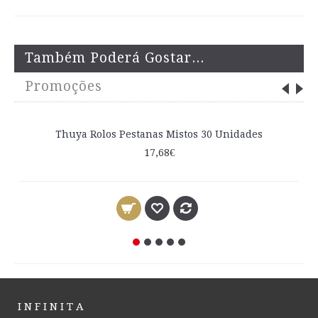
Também Poderá Gostar...
Promoções
Thuya Rolos Pestanas Mistos 30 Unidades
17,68€
I N F I N I T A