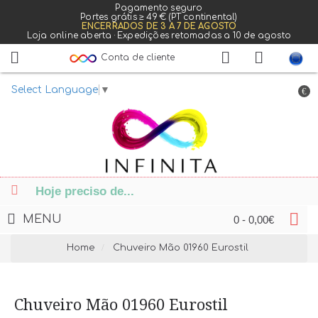
Pagamento seguro
Portes grátis ≥ 49 € (PT continental)
ENCERRADOS DE 3 A 7 DE AGOSTO
Loja online aberta · Expedições retomadas a 10 de agosto
Conta de cliente
Select Language
▼
€
MENU
0 - 0,00€
Home
Chuveiro Mão 01960 Eurostil
Chuveiro Mão 01960 Eurostil