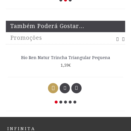
Também Poderá Gostar...
Promoções
Bio Ren Natur Trincha Triangular Pequena
1,59€
I N F I N I T A