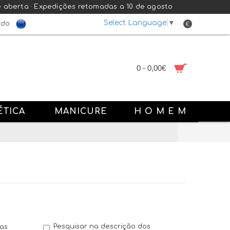
e aberta · Expedições retomadas a 10 de agosto
Select Language
▼
€
ido
0 - 0,00€
ÉTICA
MANICURE
H O M E M
Pesquisar na descrição dos
ias