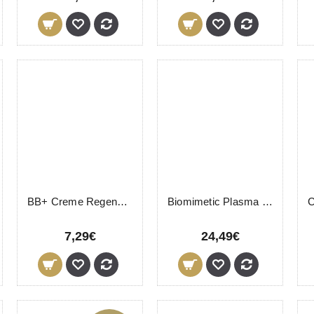
BB+ Creme Regenerador LevisSime Tom Escuro 30ml
Biomimetic Plasma LevisSime 50ml
7,29€
24,49€