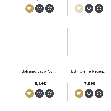
Bálsamo Labial Voluminizador Vita C Splendor LevisSime 15ml
BB+ Creme Regenerador LevisSime Tom Claro 30ml
8,14€
7,69€