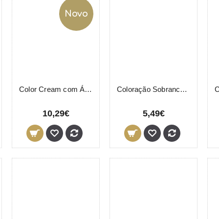
Novo
Color Cream com Ácido Hialurónico LevisSime 50ml
Coloração Sobrancelhas 1 Preto LeviSsime 15ml
10,29€
5,49€