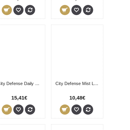
City Defense Daily Cream SPF 20 LevisSime 50ml
City Defense Mist LevisSime 100ml
15,41€
10,48€