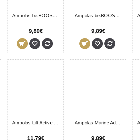
Ampolas be.BOOSTER Armony+ LevisSime 6x3ml
Ampolas be.BOOSTER Hydrage LevisSime 6x3ml
9,89€
9,89€
Ampolas Lift Active + Make-up Fixer LeviSsime 6x3ml
Ampolas Marine Adstringentes LevisSime 6x3ml
11,79€
9,89€