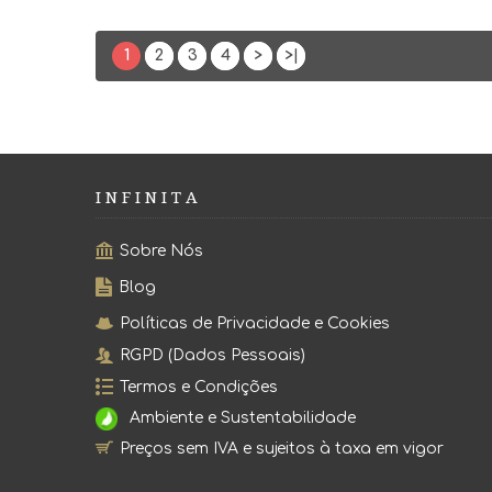
1
2
3
4
>
>|
I N F I N I T A
Sobre Nós
Blog
Políticas de Privacidade e Cookies
RGPD (Dados Pessoais)
Termos e Condições
Ambiente e Sustentabilidade
Preços sem IVA e sujeitos à taxa em vigor