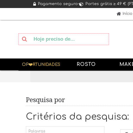
Pagamento seguro
•
Portes grátis ≥ 49 € (P
Início
ROSTO
MAK
OP❤️RTUNIDADES
Pesquisa por
Critérios da pesquisa: