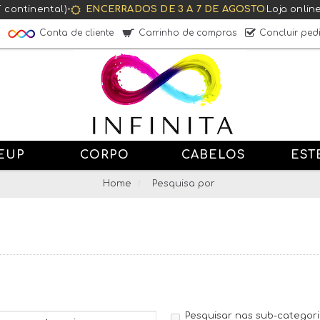
T continental)
•
ENCERRADOS DE 3 A 7 DE AGOSTO
·
Loja onlin
Conta de cliente
Carrinho de compras
Concluir ped
EUP
CORPO
CABELOS
EST
Home
Pesquisa por
Pesquisar nas sub-categor