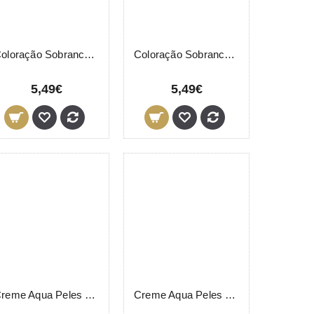
Coloração Sobrancelhas I -11 Ice LeviSsime 15ml
Coloração Sobrancelhas R-5 Vermelho Vinho LeviSsime 15ml
5,49€
5,49€
Creme Aqua Peles Secas Dia LevisSime 200ml
Creme Aqua Peles Secas Dia LevisSime 50ml