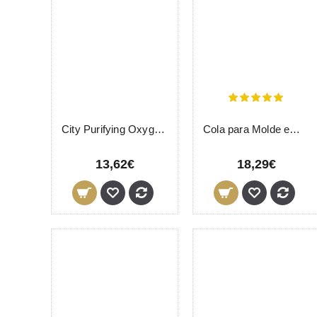
City Purifying Oxygen Mask LevisSime 100ml
Cola para Molde em Silicone Permanente Pestanas LevisSime 5ml
13,62€
18,29€