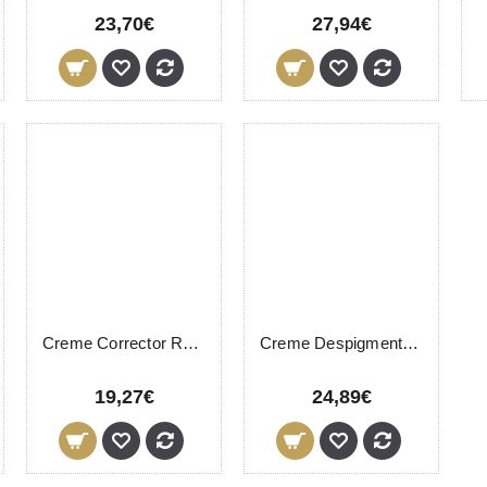
23,70€
27,94€
Creme Corrector Rugas LevisSime 200ml
Creme Despigmentante White2 LevisSime 200ml
19,27€
24,89€