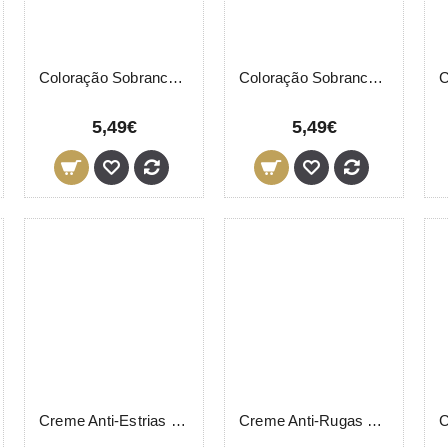
Coloração Sobrancelhas A-66 Azul LeviSsime 15ml
Coloração Sobrancelhas C-4 Cobre LeviSsime 15ml
5,49€
5,49€
Creme Anti-Estrias LevisSime 200ml
Creme Anti-Rugas LONGEVITY SPF15 LevisSime 50ml