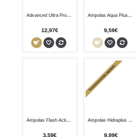
Advanced Ultra Proteção Facial 50+ SPF LevisSime 50ml
Ampolas Aqua Plus LevisSime 6x3ml
12,97€
9,59€
Ampolas Flash Active LevisSime 2x2ml
Ampolas Hidraplus LevisSime 6x3ml
3,59€
9,99€