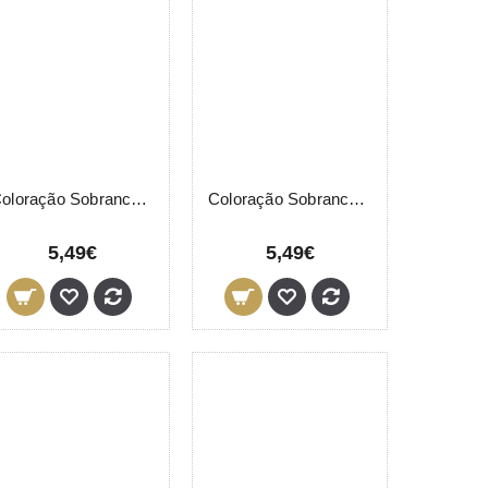
Coloração Sobrancelhas 1-1 Grafite LeviSsime 15ml
Coloração Sobrancelhas 7-5 Castanho LeviSsime 15ml
5,49€
5,49€