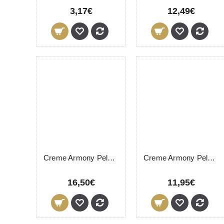
3,17€
12,49€
Creme Armony Peles Oleosas LevisSime 200ml
Creme Armony Peles Oleosas LevisSime 50ml
16,50€
11,95€