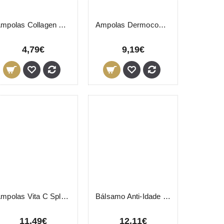
Ampolas Collagen Plus LevisSime 2x10ml
Ampolas Dermocomplex LevisSime 6x3ml
4,79€
9,19€
Ampolas Vita C Splendor LevisSime 6x3ml
Bálsamo Anti-Idade Contorno de Olhos LevisSime 15ml
11,49€
12,11€