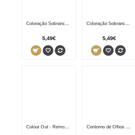
Coloração Sobrancelhas 7-7 Castanho Claro LeviSsime 15ml
Coloração Sobrancelhas 8 Louro LeviSsime 15ml
5,49€
5,49€
Colour Out - Removedor de Coloração de Sobrancelhas LeviSsime 3ml + 3ml
Contorno de Olhos Vita C Splendor LevisSime 15ml