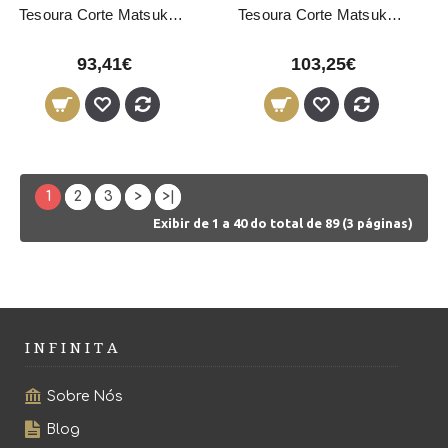
Tesoura Corte Matsuka Line 5"
Tesoura Corte Matsuka Line 5,5"
93,41€
103,25€
1
2
3
>
>|
Exibir de 1 a 40 do total de 89 (3 páginas)
I N F I N I T A
Sobre Nós
Blog