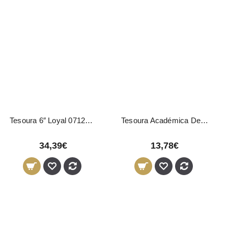
Tesoura 6″ Loyal 07120 Eurostil
Tesoura Académica Desbaste 6" 02809 Eurostil
34,39€
13,78€