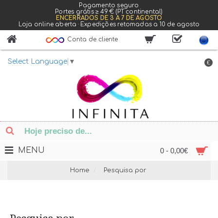
Pagamento seguro
Portes grátis ≥ 49 € (PT continental)
ENCERRADOS DE 3 A 7 DE AGOSTO
Loja online aberta · Expedições retomadas a 10 de agosto
Conta de cliente
Select Language
▼
€
MENU
0 - 0,00€
Home
Pesquisa por