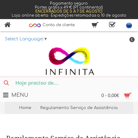
Pagamento seguro
Portes grátis ≥ 49 € (PT continental)
ENCERRADOS DE 3 A 7 DE AGOSTO
Loja online aberta · Expedições retomadas a 10 de agosto
Conta de cliente
Select Language
▼
€
MENU
0 - 0,00€
Home
Regulamento Serviço de Assistência