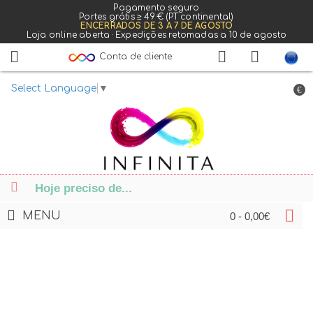
Pagamento seguro
Portes grátis ≥ 49 € (PT continental)
ENCERRADOS DE 3 A 7 DE AGOSTO
Loja online aberta · Expedições retomadas a 10 de agosto
Conta de cliente
Select Language
▼
€
MENU
0 - 0,00€