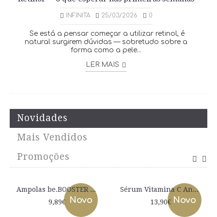
INFINITA
25/03/2026
0
Se está a pensar começar a utilizar retinol, é
natural surgirem dúvidas — sobretudo sobre a
forma como a pele...
LER MAIS
Novidades
Mais Vendidos
Promoções
Ampolas be.BOOSTER Armony+ LevisSime 6x3ml
Sérum Vitamina C Antioxidante Levissime Vita C Splendor 50ml | Ácido Ferúlico + Niacinamida
Novo
Novo
9,89€
13,90€