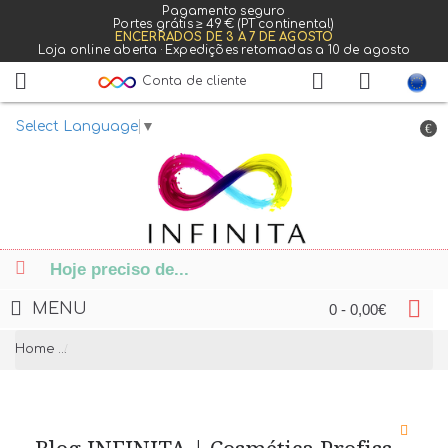
Pagamento seguro
Portes grátis ≥ 49 € (PT continental)
ENCERRADOS DE 3 A 7 DE AGOSTO
Loja online aberta · Expedições retomadas a 10 de agosto
Conta de cliente
Select Language
▼
€
MENU
0 - 0,00€
Home
Blog INFINITA | Cosmética Profissional, Skincare e Cab