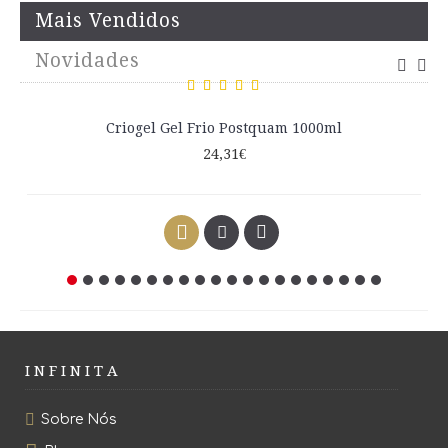
Mais Vendidos
Novidades
Criogel Gel Frio Postquam 1000ml
24,31€
I N F I N I T A
Sobre Nós