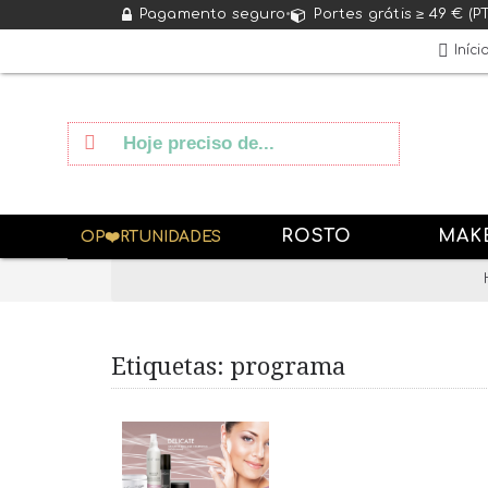
Pagamento seguro
•
Portes grátis ≥ 49 € (P
Iníci
ROSTO
MAK
OP❤️RTUNIDADES
Etiquetas: programa