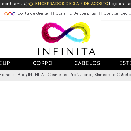
T continental)
•
ENCERRADOS DE 3 A 7 DE AGOSTO
·
Loja onlin
Conta de cliente
o
Carrinho de compras
Concluir pedi
EUP
CORPO
CABELOS
EST
Home
Blog INFINITA | Cosmética Profissional, Skincare e Cabelo