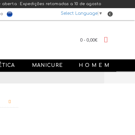
e aberta · Expedições retomadas a 10 de agosto
Select Language
▼
€
do
0 - 0,00€
ÉTICA
MANICURE
H O M E M