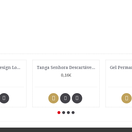
Tinta Color Lux Design Look 100ml
Tanga Senhora Descartável Unidade
0,16€