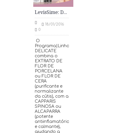
LevisSime: DELICATE Linha Peles Sensíveis
18/01/2016
0
O
Programa|Linha
DELICATE
combina o
EXTRATO DE
FLOR DE
PORCELANA
ou FLOR DE
CERA
(purificante e
normalizante
da cútis), com a
CAPPARIS
SPINOSA ou
ALCAPARRA
(potente
antiinflamatório
e calmante),
ajudando a