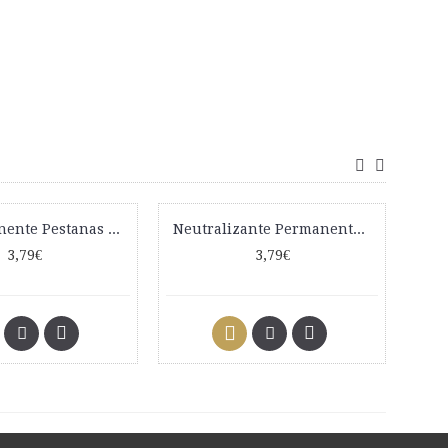
Gel Permanente Pestanas + Eyelash Lift LevisSime
Neutralizante Permanente Pestanas LevisSime
3,79€
3,79€