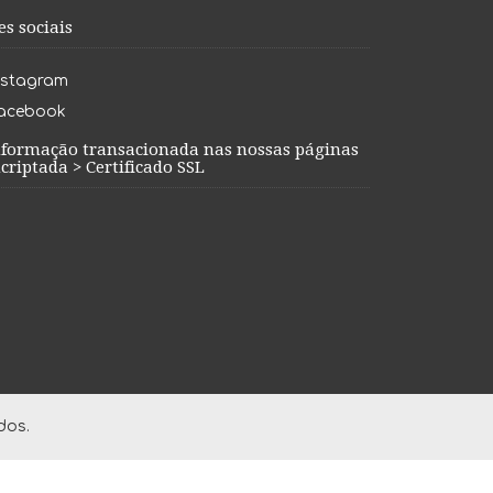
es sociais
nstagram
acebook
nformação transacionada nas nossas páginas
criptada > Certificado SSL
dos.