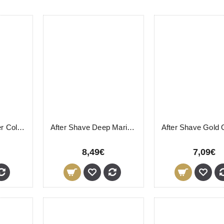
After Shave Barber Cologne N.º2 Novon Professional 355ml
After Shave Deep Marine Novon Professional 400ml
8,49€
7,09€