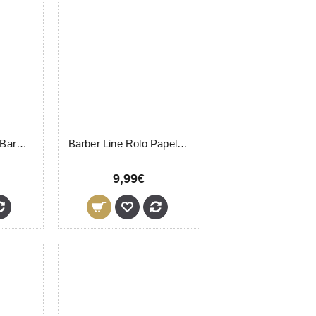
Barber Line Pente Barba e Bigode 04547 Eurostil
Barber Line Rolo Papel Pescoço 5 Unidades
9,99€