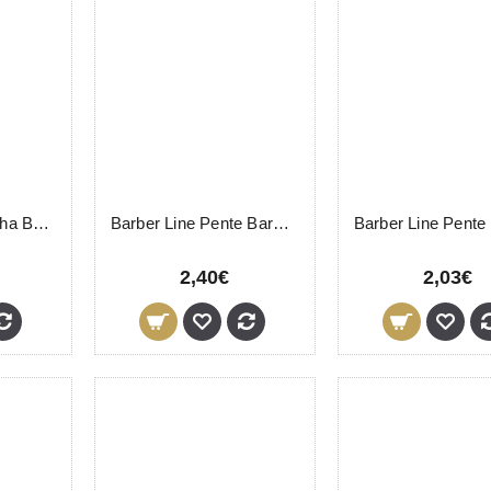
Barber Line Navalha Barbear Metal 06058 Eurostil
Barber Line Pente Barba e Bigode 04545 Eurostil
2,40€
2,03€