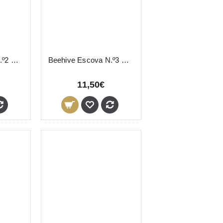
Beehive Escova N.º2 Rectangular Média
Beehive Escova N.º3 Rectangular Larga
11,50€