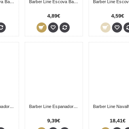
Barber Line Escova Barbeiro 06070 Eurostil
Barber Line Escova Barbeiro 06116 Eurostil
4,89€
4,59€
Barber Line Espanador 06076 Eurostil
Barber Line Espanador Gorgonas 06074 Eurostil
9,39€
18,41€