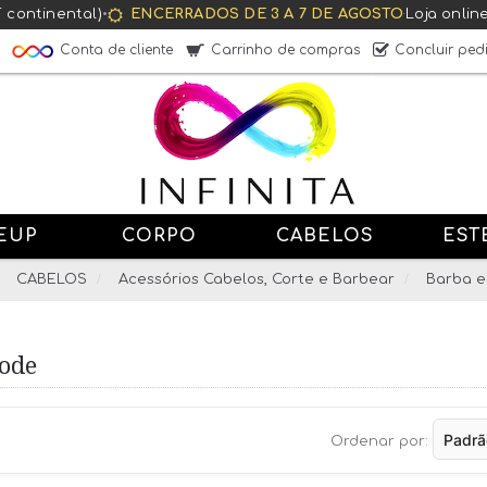
T continental)
•
ENCERRADOS DE 3 A 7 DE AGOSTO
·
Loja onlin
Conta de cliente
Carrinho de compras
Concluir ped
EUP
CORPO
CABELOS
EST
CABELOS
Acessórios Cabelos, Corte e Barbear
Barba e
gode
Ordenar por: