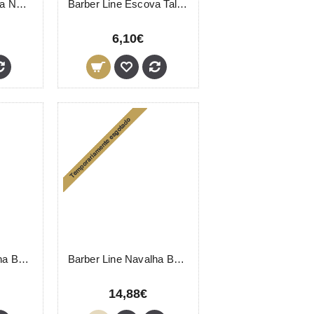
Barber Line Escova Nereo 06072 Eurostil
Barber Line Escova Talasa 06073 Eurostil
6,10€
Barber Line Navalha Barbear 04898 Eurostil
Barber Line Navalha Barbear 04930 Eurostil
14,88€