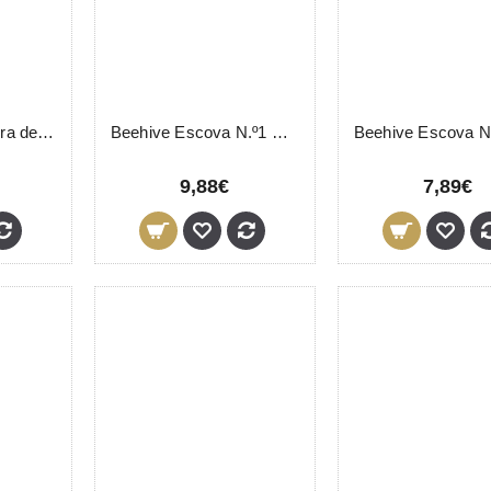
Barber Line Tesoura de Barba 4.5"
Beehive Escova N.º1 Rectangular Fina
9,88€
7,89€