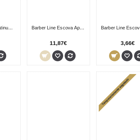
Astra Lâminas Platinum 100 Unidades
Barber Line Escova Apolo 06077 Eurostil
11,87€
3,66€