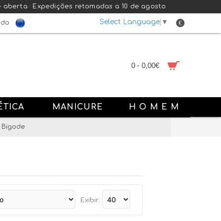
e aberta · Expedições retomadas a 10 de agosto
Select Language
▼
€
ido
0 - 0,00€
ÉTICA
MANICURE
H O M E M
 Bigode
Exibir: