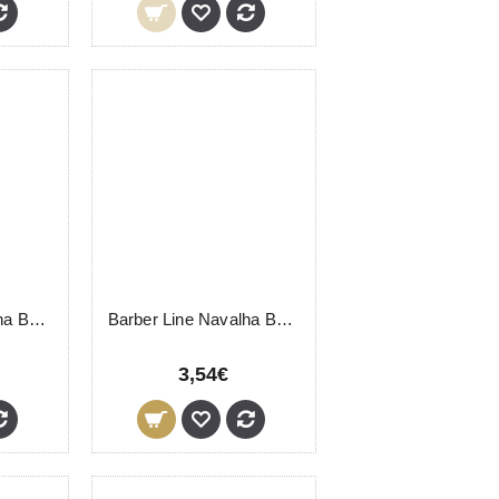
Barber Line Navalha Barbear Clássica 04933 Eurostil
Barber Line Navalha Barbear Dupla 06647 Eurostil
3,54€