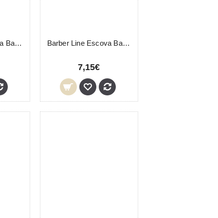
Barber Line Escova Barba 04976 Eurostil
Barber Line Escova Barbeiro 0599 Eurostil
7,15€