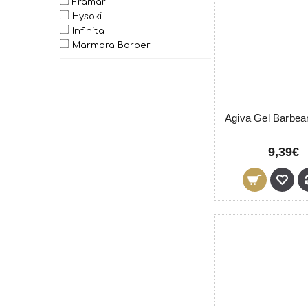
Framar
Hysoki
Infinita
Marmara Barber
Moser
Nirvel
Novon
Personna
Pollié
Revuele
Steinhart
9,39€
Tassel
Termix
Wahl
ZZ Men