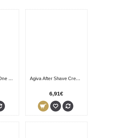
After Shave Gold One Novon Professional 400ml
Agiva After Shave Cream Extreme 400ml
6,91€