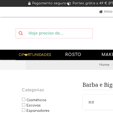
Pagamento seguro
•
Portes grátis ≥ 49 € (P
Início
ROSTO
MAK
OP❤️RTUNIDADES
Home
Barba e Bi
Categorias
Cosméticos
Escovas
Espanadores