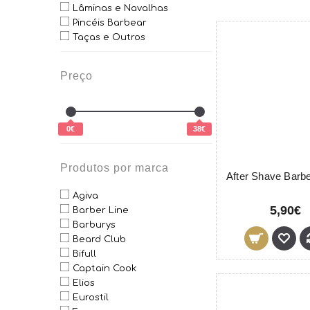
Lâminas e Navalhas
Pincéis Barbear
Taças e Outros
Preço
0€
38€
Produtos por marca
Agiva
5,90€
Barber Line
Barburys
Beard Club
Bifull
Captain Cook
Elios
Eurostil