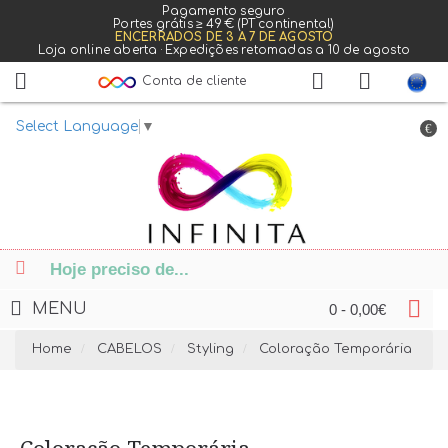
Pagamento seguro
Portes grátis ≥ 49 € (PT continental)
ENCERRADOS DE 3 A 7 DE AGOSTO
Loja online aberta · Expedições retomadas a 10 de agosto
Conta de cliente
Select Language
▼
€
MENU
0 - 0,00€
Home
CABELOS
Styling
Coloração Temporária