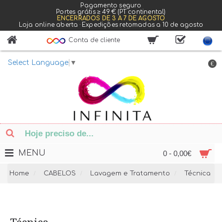
Pagamento seguro
Portes grátis ≥ 49 € (PT continental)
ENCERRADOS DE 3 A 7 DE AGOSTO
Loja online aberta · Expedições retomadas a 10 de agosto
Conta de cliente
Select Language
▼
€
MENU
0 - 0,00€
Home
CABELOS
Lavagem e Tratamento
Técnica