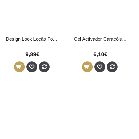
Design Look Loção Fortalecedora Energy Care 125ml
Gel Activador Caracóis Nirvel 200ml
9,89€
6,10€