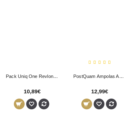
Pack Uniq One Revlon Uniq One 150ml + Máscara 300ml
PostQuam Ampolas Anti-Queda Placenta Vegetal Vidro 12x9ml
10,89€
12,99€