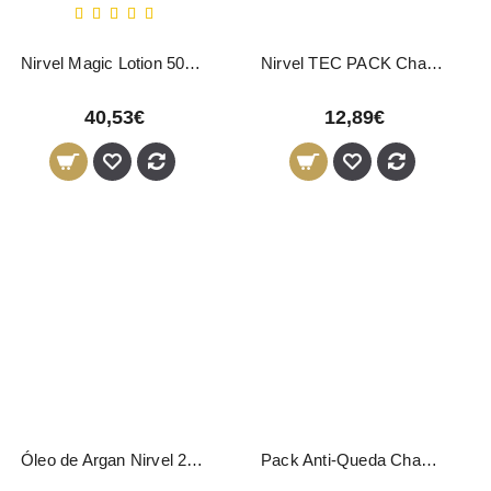
Nirvel Magic Lotion 500ml
Nirvel TEC PACK Champô 250ml + Loção 125ml
40,53€
12,89€
Óleo de Argan Nirvel 200ml
Pack Anti-Queda Champô 250ml + Ampolas Placenta Vegetal Nirvel 10x10ml