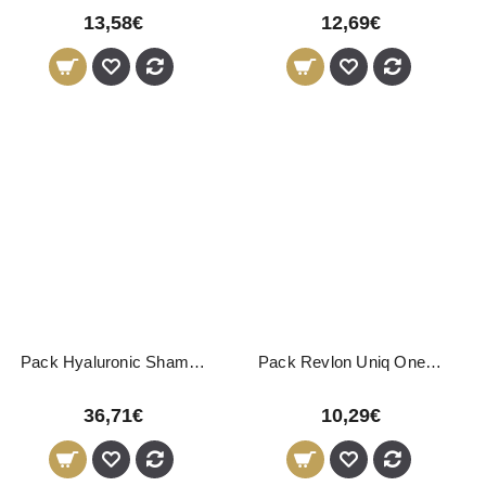
13,58€
12,69€
Pack Hyaluronic Shampoo 250ml + Filler 250ml + Elixir 125ml Nirvel
Pack Revlon Uniq One 150ml + Uniq One Lótus 150ml
36,71€
10,29€