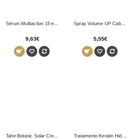
Sérum Multiaction 15 em 1 Nirvel 150ml
Spray Volume UP Cabelos Finos Nirvel 250ml
9,63€
5,55€
Tahe Botanic Solar Creme Capilar Foto-Protector 800ml
Tratamento Keratin Hidratação Profunda Nirvel