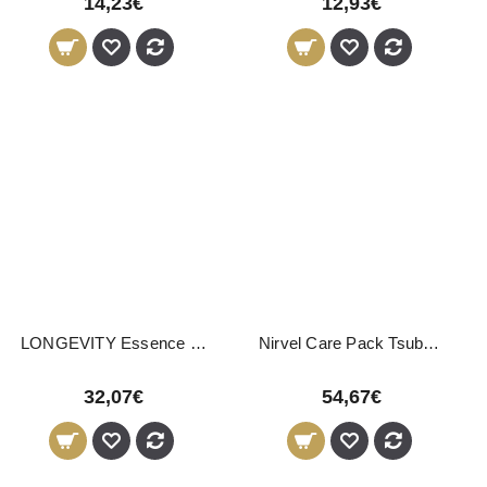
14,23€
12,93€
LONGEVITY Essence Nirvel 250ml
Nirvel Care Pack Tsubaki Ultra-Reparador
32,07€
54,67€