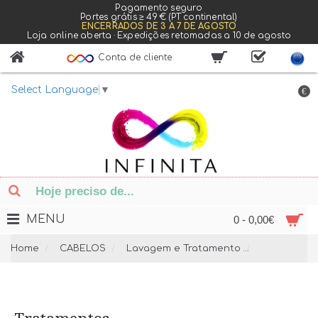
Pagamento seguro
Portes grátis ≥ 49 € (PT continental)
ENCERRADOS DE 3 A 7 DE AGOSTO
Loja online aberta · Expedições retomadas a 10 de agosto
Conta de cliente
Select Language
▼
€
MENU
0 - 0,00€
Home
CABELOS
Lavagem e Tratamento
Tratamento