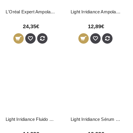
L'Oréal Expert Ampolas Aminexil Advanced 10x6ml
Light Irridiance Ampolas Anti-Queda 12x10ml
24,35€
12,89€
Light Irridiance Fluido Regenerador Anti-Amarelos 100ml
Light Irridiance Sérum Nutritivo Argan 100ml