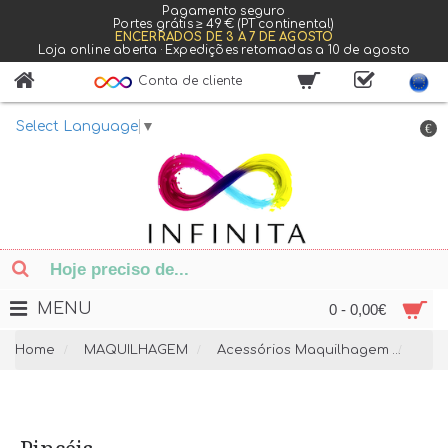
Pagamento seguro
Portes grátis ≥ 49 € (PT continental)
ENCERRADOS DE 3 A 7 DE AGOSTO
Loja online aberta · Expedições retomadas a 10 de agosto
Conta de cliente
Select Language
▼
€
MENU
0 - 0,00€
Home
MAQUILHAGEM
Acessórios Maquilhagem
Pinc