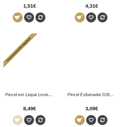
1,51€
4,31€
Pincel em Leque LevisSime
Pincel Esfumador 01803 Eurostil
8,49€
3,09€