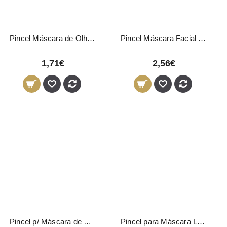
Pincel Máscara de Olhos e Pestanas + Pente Pollié
Pincel Máscara Facial 14,5cm Sibel
1,71€
2,56€
Pincel p/ Máscara de Pestanas e Sobrancelhas
Pincel para Máscara LevisSime