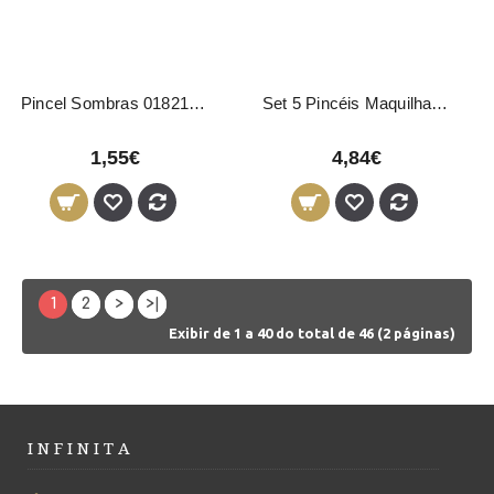
Pincel Sombras 01821 Pollié
Set 5 Pincéis Maquilhagem Preto
1,55€
4,84€
1
2
>
>|
Exibir de 1 a 40 do total de 46 (2 páginas)
I N F I N I T A