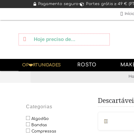
Pagamento seguro
•
Portes grátis ≥ 49 € (P
Iníci
ROSTO
MAK
OP❤️RTUNIDADES
H
Descartávei
Categorias
Algodão
Bandas
Compressas