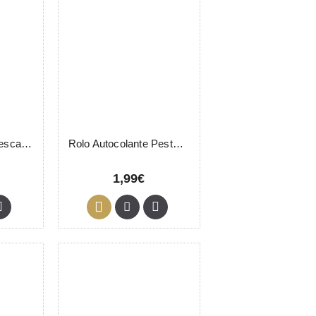
Rolo 40 Toalhas Descartáveis Salmão
Rolo Autocolante Pestanas 9,1mx1,25cm Thuya
1,99€