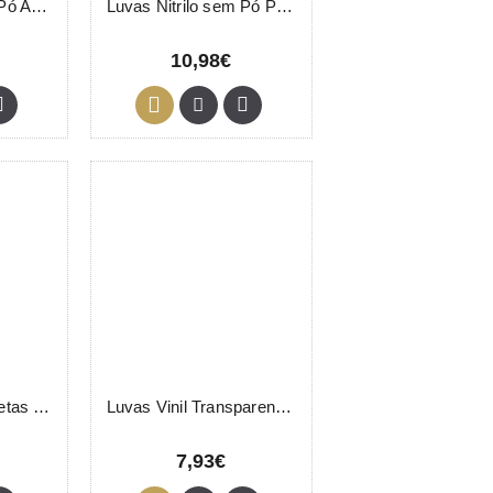
Luvas Nitrilo sem Pó Azul S 100 Unidades
Luvas Nitrilo sem Pó Pretas M 100 Unidades
10,98€
Luvas Sintética Pretas Tamanho M Eurostil 50 Unidades
Luvas Vinil Transparente Tamanho L 100 Unidades
7,93€