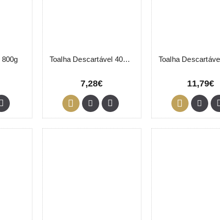
s 800g
Toalha Descartável 40x80cm 07233 Eurostil 25 Unidades
7,28€
11,79€