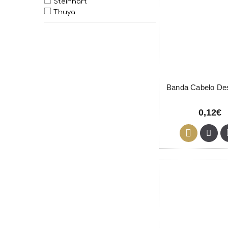
Steinhart
Thuya
0,12€