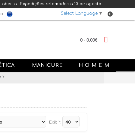
e aberta · Expedições retomadas a 10 de agosto
Select Language
▼
€
do
0 - 0,00€
ÉTICA
MANICURE
H O M E M
is
Exibir: