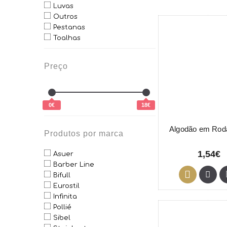
Luvas
Outros
Pestanas
Toalhas
Preço
0€
18€
Algodão em Rod
Produtos por marca
1,54€
Asuer
Barber Line
Bifull
Eurostil
Infinita
Pollié
Sibel