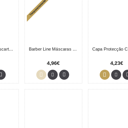
Banda Cabelo Descartável Unidade
Barber Line Máscaras Protectoras Olhos 06315 Eurostil
4,96€
4,23€