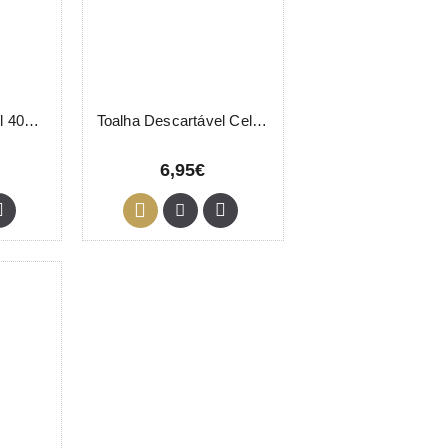
Toalha Descartável 40x80cm 100 Unidades
Toalha Descartável Celulose 30x40cm 75 Unidades Eurostil
6,95€