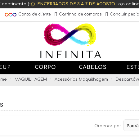
T continental)
•
ENCERRADOS DE 3 A 7 DE AGOSTO
·
Loja onlin
Conta de cliente
o
Carrinho de compras
Concluir pedi
EUP
CORPO
CABELOS
EST
ome
MAQUILHAGEM
Acessórios Maquilhagem
Descartáve
s
Ordenar por: