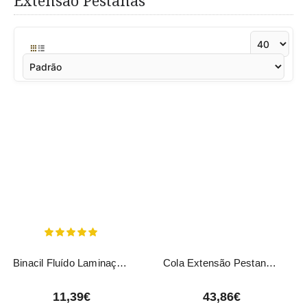
Extensão Pestanas
Binacil Fluído Laminação Keratin Booster 3ml + 25 Micro-Escovas
Cola Extensão Pestanas Preta Thuya 5g
11,39€
43,86€