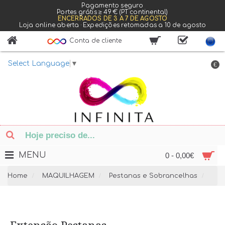
Pagamento seguro
Portes grátis ≥ 49 € (PT continental)
ENCERRADOS DE 3 A 7 DE AGOSTO
Loja online aberta · Expedições retomadas a 10 de agosto
Conta de cliente
Select Language
▼
€
MENU
0 - 0,00€
Home
MAQUILHAGEM
Pestanas e Sobrancelhas
Ext