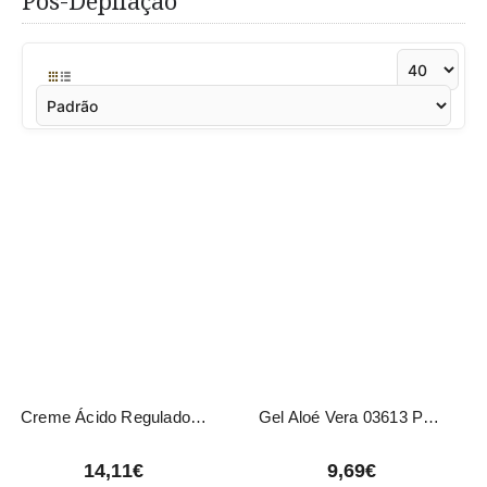
Pós-Depilação
Creme Ácido Regulador pH LevisSime 200ml
Gel Aloé Vera 03613 Pollié 500ml
14,11€
9,69€