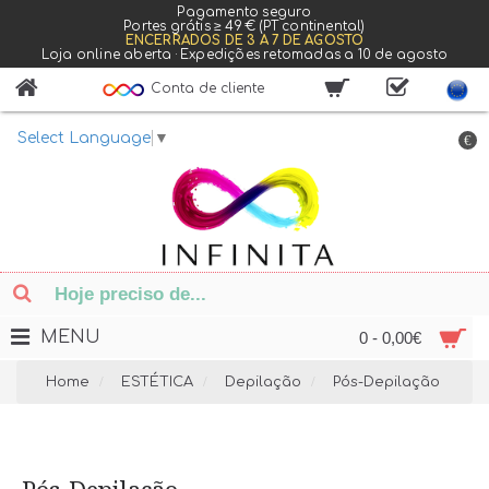
Pagamento seguro
Portes grátis ≥ 49 € (PT continental)
ENCERRADOS DE 3 A 7 DE AGOSTO
Loja online aberta · Expedições retomadas a 10 de agosto
Conta de cliente
Select Language
▼
€
MENU
0 - 0,00€
Home
ESTÉTICA
Depilação
Pós-Depilação