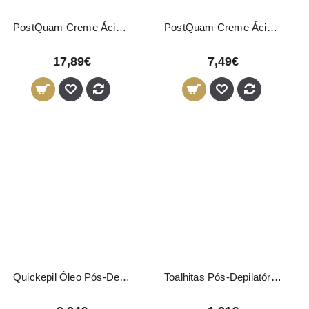
PostQuam Creme Ácido Regulador pH 1000ml
PostQuam Creme Ácido Regulador pH 200ml
17,89€
7,49€
Quickepil Óleo Pós-Depilação 1000ml
Toalhitas Pós-Depilatórias Pollié 5 Unidades