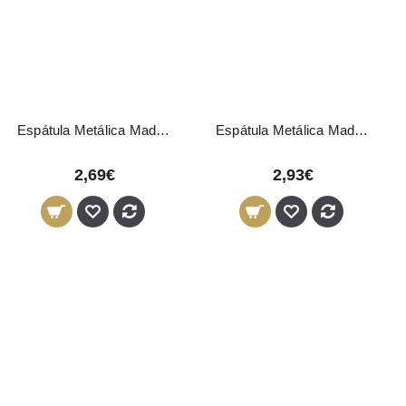
Espátula Metálica Madeira 01419 Eurostil
Espátula Metálica Madeira 03469 Pollié
2,69€
2,93€