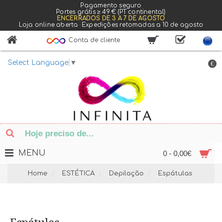
Pagamento seguro
Portes grátis ≥ 49 € (PT continental)
ENCERRADOS DE 3 A 7 DE AGOSTO
Loja online aberta · Expedições retomadas a 10 de agosto
Conta de cliente
Select Language
▼
€
MENU
0 - 0,00€
Home
ESTÉTICA
Depilação
Espátulas