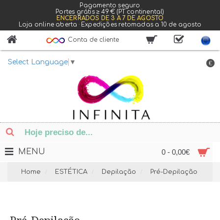
Pagamento seguro
Portes grátis ≥ 49 € (PT continental)
ENCERRADOS DE 3 A 7 DE AGOSTO
Loja online aberta · Expedições retomadas a 10 de agosto
Conta de cliente
Select Language
▼
€
MENU
0 - 0,00€
Home
ESTÉTICA
Depilação
Pré-Depilação