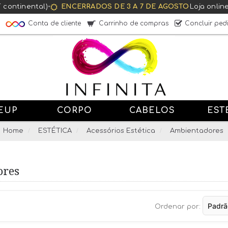
T continental)
•
ENCERRADOS DE 3 A 7 DE AGOSTO
·
Loja onlin
Conta de cliente
Carrinho de compras
Concluir ped
EUP
CORPO
CABELOS
EST
Home
ESTÉTICA
Acessórios Estética
Ambientadores
ores
Ordenar por: