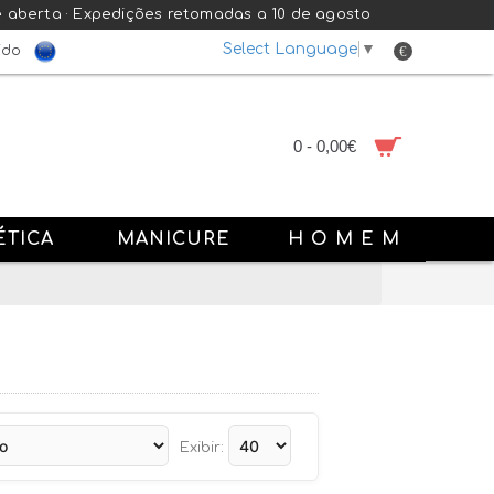
e aberta · Expedições retomadas a 10 de agosto
Select Language
▼
€
ido
0 - 0,00€
ÉTICA
MANICURE
H O M E M
Exibir: