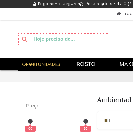
Pagamento seguro
•
Portes grátis ≥ 49 € (P
Início
ROSTO
MAK
OP❤️RTUNIDADES
Ambientad
Preço
0€
1€