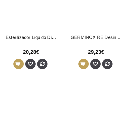
Esterilizador Líquido Disicide 1L
GERMINOX RE Desinfectante Bactericida 5L
20,28€
29,23€