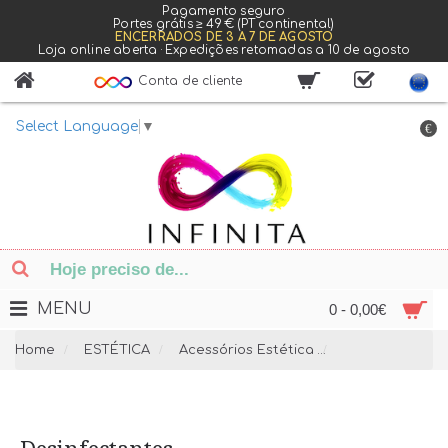
Pagamento seguro
Portes grátis ≥ 49 € (PT continental)
ENCERRADOS DE 3 A 7 DE AGOSTO
Loja online aberta · Expedições retomadas a 10 de agosto
Conta de cliente
Select Language
▼
€
MENU
0 - 0,00€
Home
ESTÉTICA
Acessórios Estética
Desinfectante