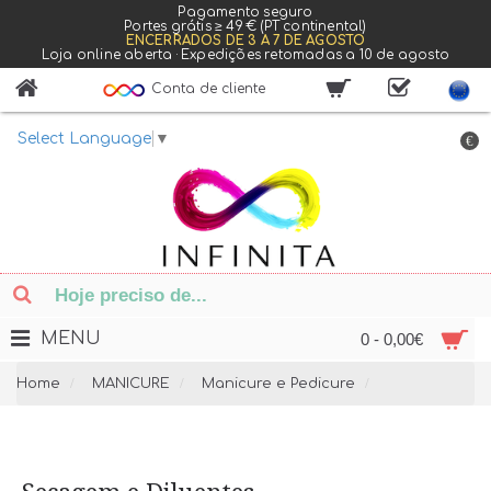
Pagamento seguro
Portes grátis ≥ 49 € (PT continental)
ENCERRADOS DE 3 A 7 DE AGOSTO
Loja online aberta · Expedições retomadas a 10 de agosto
Conta de cliente
Select Language
▼
€
MENU
0 - 0,00€
Home
MANICURE
Manicure e Pedicure
Secagem e Di