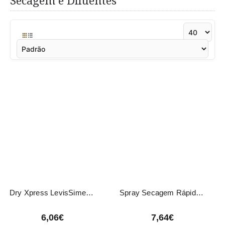
Secagem e Diluentes
Dry Xpress LevisSime 15ml
Spray Secagem Rápida Verniz LeviSsime 300ml
6,06€
7,64€