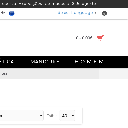
e aberta · Expedições retomadas a 10 de agosto
Select Language
▼
€
ido
0 - 0,00€
ÉTICA
MANICURE
H O M E M
ntes
Exibir: