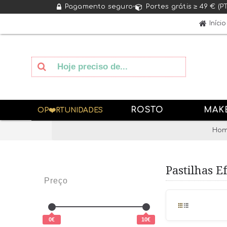
Pagamento seguro
•
Portes grátis ≥ 49 € (P
Início
ROSTO
MAK
OP❤️RTUNIDADES
Ho
Pastilhas E
Preço
0€
10€