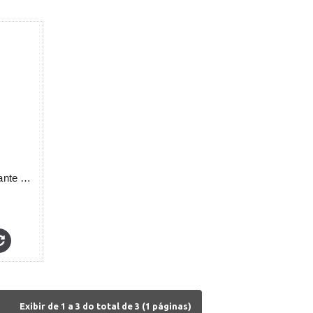
Pastilha Desinfectante Efervescente Pedicure Thuya
Exibir de 1 a 3 do total de 3 (1 páginas)