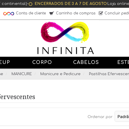
T continental)
•
ENCERRADOS DE 3 A 7 DE AGOSTO
·
Loja onlin
Conta de cliente
Carrinho de compras
Concluir ped
EUP
CORPO
CABELOS
EST
me
MANICURE
Manicure e Pedicure
Pastilhas Efervesce
fervescentes
Ordenar por: