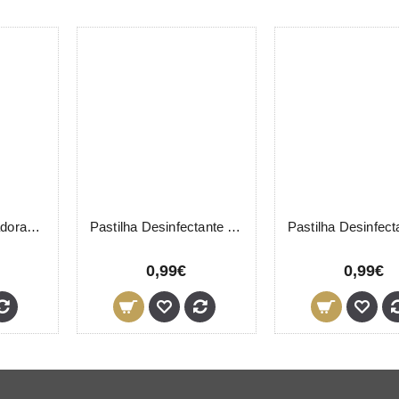
Esferas Branqueadoras Unhas Thuya 30 Unidades
Pastilha Desinfectante Efervescente Manicura Thuya
0,99€
0,99€