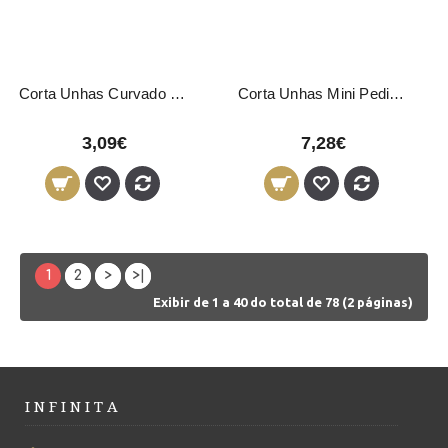
Corta Unhas Curvado 1054 Titania
Corta Unhas Mini Pedicure 03246 Pollié
3,09€
7,28€
1
2
>
>|
Exibir de 1 a 40 do total de 78 (2 páginas)
I N F I N I T A