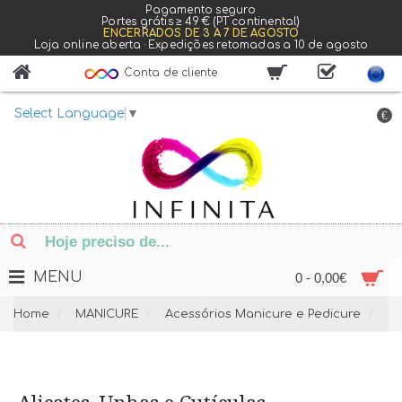
Pagamento seguro
Portes grátis ≥ 49 € (PT continental)
ENCERRADOS DE 3 A 7 DE AGOSTO
Loja online aberta · Expedições retomadas a 10 de agosto
Conta de cliente
Select Language
▼
€
MENU
0 - 0,00€
Home
MANICURE
Acessórios Manicure e Pedicure
Al