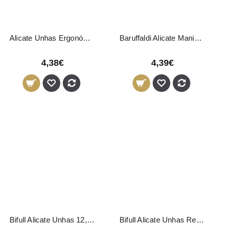
Alicate Unhas Ergonómico LOY Rosa 10cm
Baruffaldi Alicate Manicure e Pedicure 10cm
4,38€
4,39€
Bifull Alicate Unhas 12,2cm - 16mm
Bifull Alicate Unhas Recto 12cm - 17mm