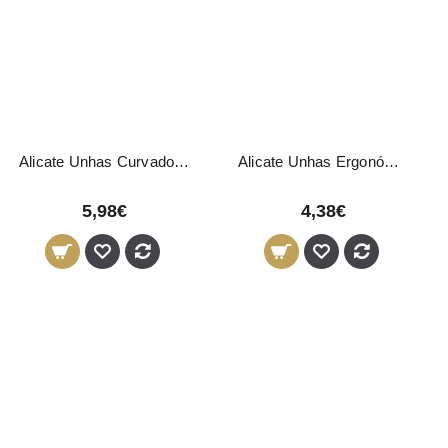
Alicate Unhas Curvado Pink Bronze 9,3cm - 15mm
Alicate Unhas Ergonómico LOY Azul 10cm
5,98€
4,38€