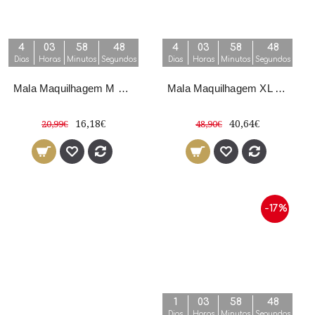
4
03
58
47
4
03
58
48
Dias
Horas
Minutos
Segundos
Dias
Horas
Minutos
Segundos
Mala Maquilhagem M Rosa
Mala Maquilhagem XL Rosa
16,18€
40,64€
20,99€
48,90€
-17%
1
03
58
48
Dias
Horas
Minutos
Segundos