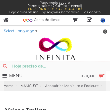
Pagamento seguro
Portes grátis ≥ 49 € (PT continental)
ENCERRADOS DE 3 A 7 DE AGOSTO
Loja online aberta · Expedições retomadas a 10 de agosto
Conta de cliente
Select Language
▼
€
MENU
0 - 0,00€
Home
MANICURE
Acessórios Manicure e Pedicure
Ma