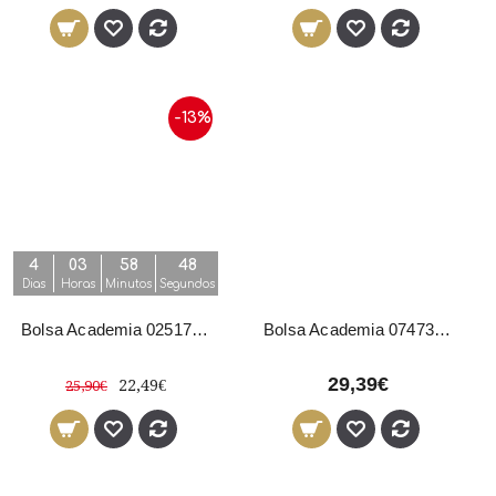
-13%
4
03
58
47
Dias
Horas
Minutos
Segundos
Bolsa Academia 02517 Eurostil
Bolsa Academia 07473 Eurostil
29,39€
22,49€
25,90€