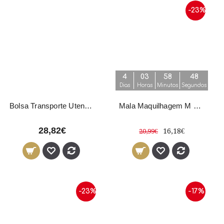
-23%
4
03
58
47
Dias
Horas
Minutos
Segundos
Bolsa Transporte Utensílios Asuer
Mala Maquilhagem M Preto
28,82€
16,18€
20,99€
-23%
-17%