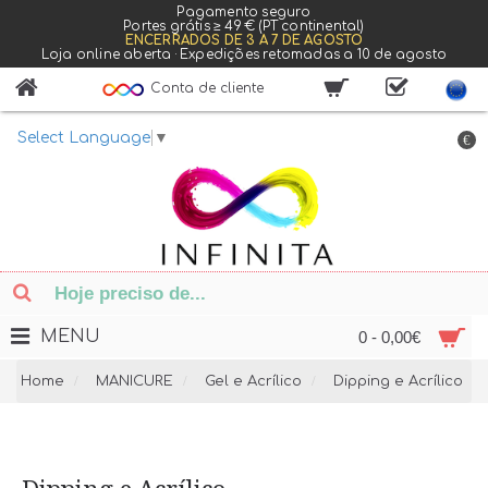
Pagamento seguro
Portes grátis ≥ 49 € (PT continental)
ENCERRADOS DE 3 A 7 DE AGOSTO
Loja online aberta · Expedições retomadas a 10 de agosto
Conta de cliente
Select Language
▼
€
MENU
0 - 0,00€
Home
MANICURE
Gel e Acrílico
Dipping e Acrílico