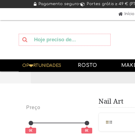
Pagamento seguro
•
Portes grátis ≥ 49 € (P
Início
ROSTO
MAK
OP❤️RTUNIDADES
Nail Art
Preço
0€
8€