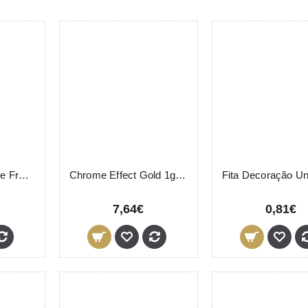
Adesivos Manicure Francesa Fama Fabré
Chrome Effect Gold 1g Peggy Sage
7,64€
0,81€