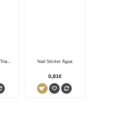
Nail Art Pedrinhas Triangulares Frasco
Nail Sticker Água
0,81€