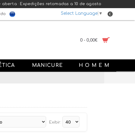
e aberta · Expedições retomadas a 10 de agosto
Select Language
▼
€
ido
0 - 0,00€
ÉTICA
MANICURE
H O M E M
Exibir: