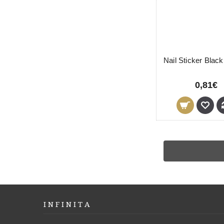
0,81€
I N F I N I T A