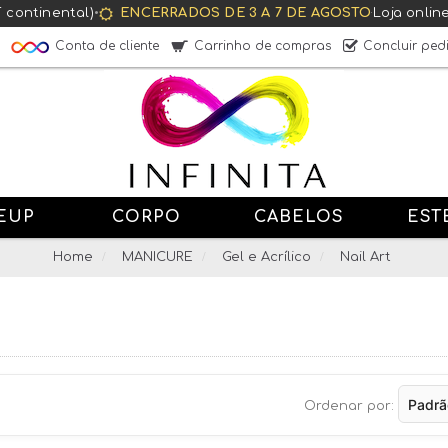
T continental)
•
ENCERRADOS DE 3 A 7 DE AGOSTO
·
Loja onlin
Conta de cliente
Carrinho de compras
Concluir ped
EUP
CORPO
CABELOS
EST
Home
MANICURE
Gel e Acrílico
Nail Art
Ordenar por: