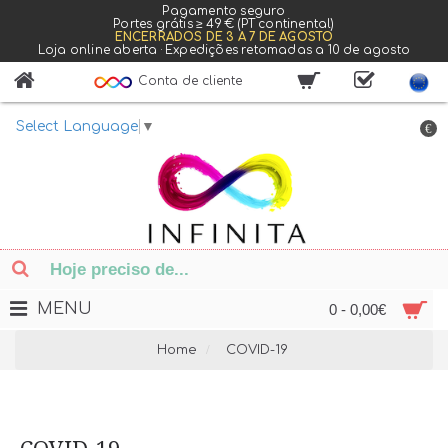
Pagamento seguro
Portes grátis ≥ 49 € (PT continental)
ENCERRADOS DE 3 A 7 DE AGOSTO
Loja online aberta · Expedições retomadas a 10 de agosto
Conta de cliente
Select Language
▼
€
MENU
0 - 0,00€
Home
COVID-19