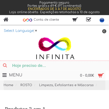
Pagamento seguro
Portes grátis ≥ 49 € (PT continental)
ENCERRADOS DE 3 A 7 DE AGOSTO
Loja online aberta · Expedições retomadas a 10 de agosto
Conta de cliente
Select Language
▼
€
MENU
0 - 0,00€
Home
ROSTO
Limpeza, Exfoliantes e Máscaras
Prod