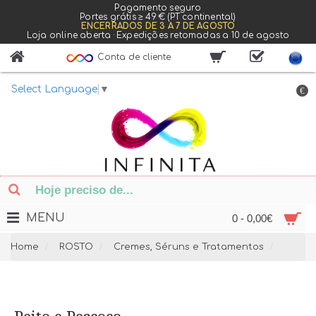
Pagamento seguro
Portes grátis ≥ 49 € (PT continental)
ENCERRADOS DE 3 A 7 DE AGOSTO
Loja online aberta · Expedições retomadas a 10 de agosto
Conta de cliente
Select Language
▼
€
MENU
0 - 0,00€
Home
ROSTO
Cremes, Séruns e Tratamentos
Peito 