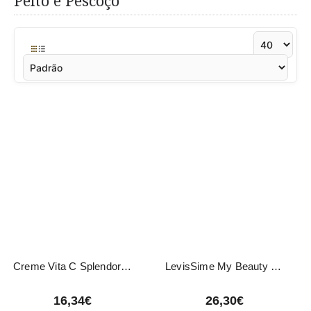
Peito e Pescoço
Creme Vita C Splendor Lifting Peito e Pescoço LevisSime 50ml
LevisSime My Beauty Secret Vita C Splendor
16,34€
26,30€