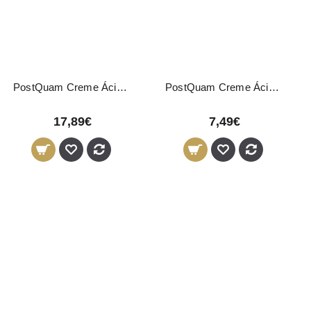
PostQuam Creme Ácido Regulador pH 1000ml
PostQuam Creme Ácido Regulador pH 200ml
17,89€
7,49€