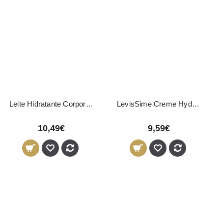
Leite Hidratante Corporal LeviSsime 500ml
LevisSime Creme Hydra Protector Tattoo 200ml
10,49€
9,59€