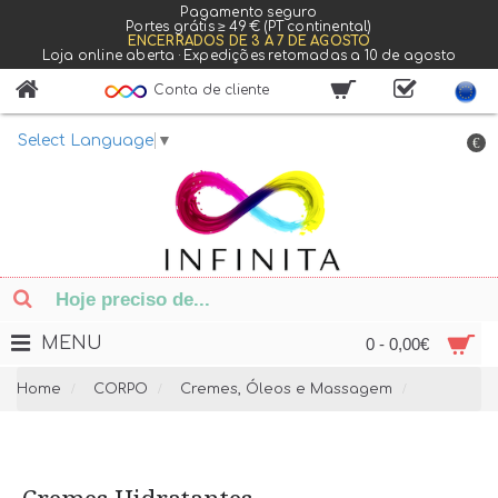
Pagamento seguro
Portes grátis ≥ 49 € (PT continental)
ENCERRADOS DE 3 A 7 DE AGOSTO
Loja online aberta · Expedições retomadas a 10 de agosto
Conta de cliente
Select Language
▼
€
MENU
0 - 0,00€
Home
CORPO
Cremes, Óleos e Massagem
Cremes H