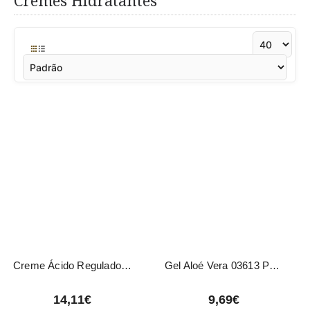
Cremes Hidratantes
Creme Ácido Regulador pH LevisSime 200ml
Gel Aloé Vera 03613 Pollié 500ml
14,11€
9,69€