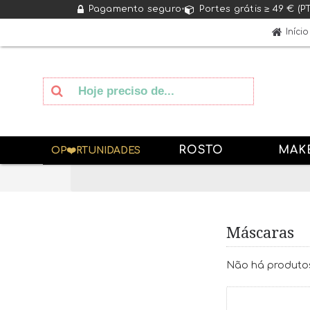
Pagamento seguro
•
Portes grátis ≥ 49 € (P
Início
ROSTO
MAK
OP❤️RTUNIDADES
Máscaras
Não há produto