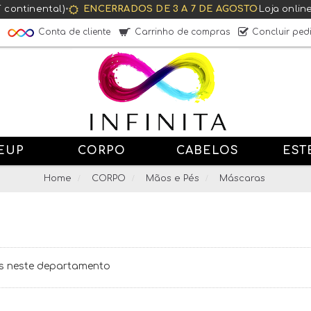
T continental)
•
ENCERRADOS DE 3 A 7 DE AGOSTO
·
Loja onlin
Conta de cliente
Carrinho de compras
Concluir ped
EUP
CORPO
CABELOS
EST
Home
CORPO
Mãos e Pés
Máscaras
s neste departamento