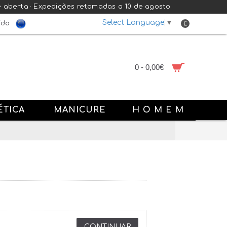
e aberta · Expedições retomadas a 10 de agosto
Select Language
▼
€
ido
0 - 0,00€
ÉTICA
MANICURE
H O M E M
CONTINUAR