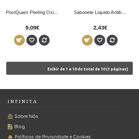
PostQuam Peeling Oxigenante 200ml
Sabonete Líquido Antibacteriano com Óleo de Lavanda 400ml
9,09€
2,43€
Exibir de 1 a 10 do total de 10 (1 páginas)
I N F I N I T A
Sobre Nós
Blog
Políticas de Privacidade e Cookies