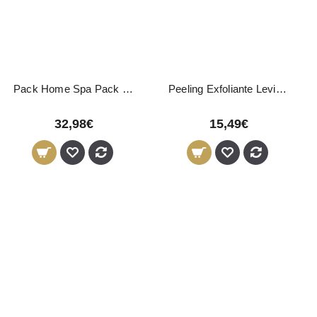
Pack Home Spa Pack Corporal com Óleo Argão LevisSime
Peeling Exfoliante LeviSsime 200ml
32,98€
15,49€