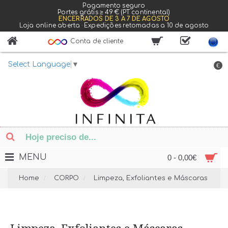
Pagamento seguro
Portes grátis ≥ 49 € (PT continental)
ENCERRADOS DE 3 A 7 DE AGOSTO
Loja online aberta · Expedições retomadas a 10 de agosto
Conta de cliente
Select Language
▼
€
MENU
0 - 0,00€
Home
CORPO
Limpeza, Exfoliantes e Máscaras