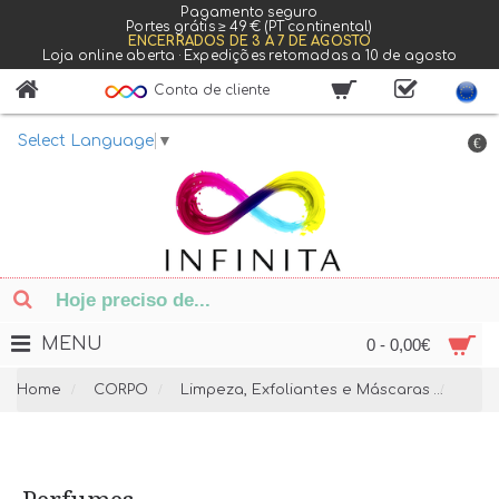
Pagamento seguro
Portes grátis ≥ 49 € (PT continental)
ENCERRADOS DE 3 A 7 DE AGOSTO
Loja online aberta · Expedições retomadas a 10 de agosto
Conta de cliente
Select Language
▼
€
MENU
0 - 0,00€
Home
CORPO
Limpeza, Exfoliantes e Máscaras
Perf