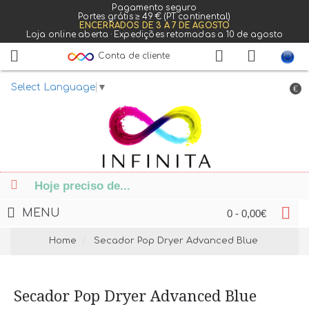
Pagamento seguro
Portes grátis ≥ 49 € (PT continental)
ENCERRADOS DE 3 A 7 DE AGOSTO
Loja online aberta · Expedições retomadas a 10 de agosto
Conta de cliente
Select Language
▼
€
MENU
0 - 0,00€
Home
Secador Pop Dryer Advanced Blue
Secador Pop Dryer Advanced Blue