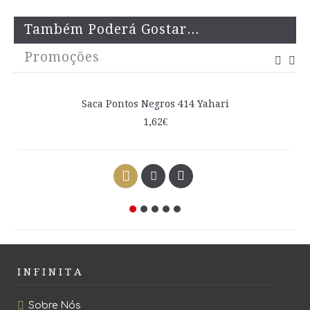
Também Poderá Gostar...
Promoções
Saca Pontos Negros 414 Yahari
1,62€
I N F I N I T A
Sobre Nós