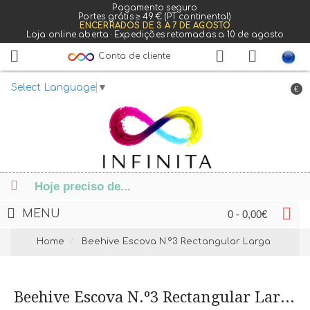
Pagamento seguro
Portes grátis ≥ 49 € (PT continental)
ENCERRADOS DE 3 A 7 DE AGOSTO
Loja online aberta · Expedições retomadas a 10 de agosto
Conta de cliente
Select Language
▼
€
MENU
0 - 0,00€
Home
Beehive Escova N.º3 Rectangular Larga
Beehive Escova N.º3 Rectangular Larga