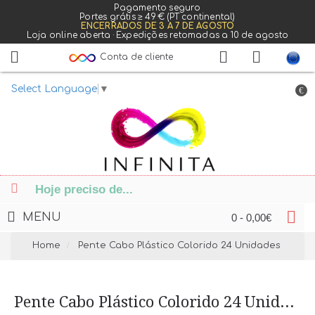
Pagamento seguro
Portes grátis ≥ 49 € (PT continental)
ENCERRADOS DE 3 A 7 DE AGOSTO
Loja online aberta · Expedições retomadas a 10 de agosto
Conta de cliente
Select Language
▼
€
MENU
0 - 0,00€
Home
Pente Cabo Plástico Colorido 24 Unidades
Pente Cabo Plástico Colorido 24 Unidades