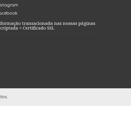
nstagram
acebook
nformação transacionada nas nossas páginas
criptada > Certificado SSL
dos.