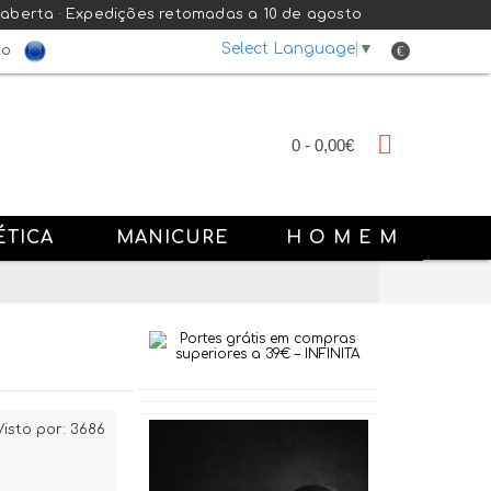
 aberta · Expedições retomadas a 10 de agosto
Select Language
▼
€
do
0 - 0,00€
ÉTICA
MANICURE
H O M E M
Visto por: 3686