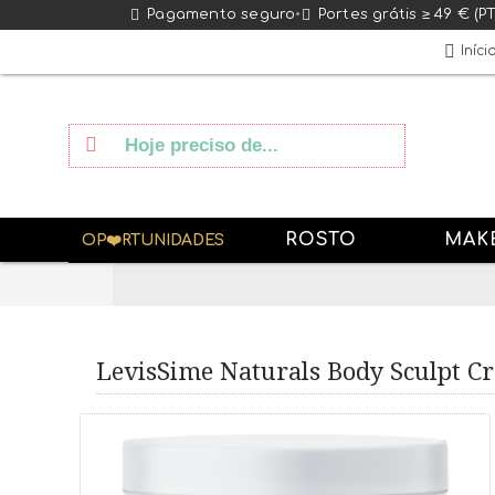
Pagamento seguro
•
Portes grátis ≥ 49 € (P
Iníci
ROSTO
MAK
OP❤️RTUNIDADES
LevisSime Naturals Body Sculpt C