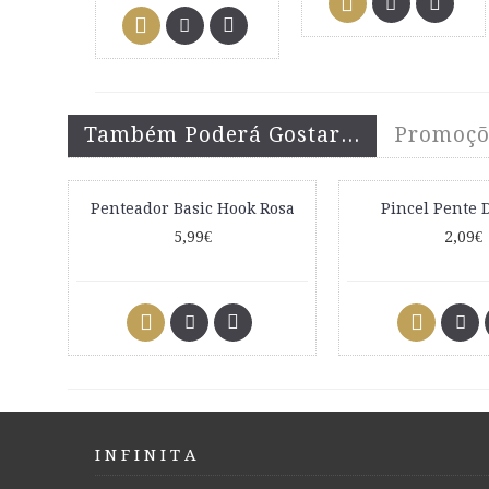
Também Poderá Gostar...
Promoçõ
Penteador Basic Hook Rosa
Pincel Pente 
5,99€
2,09€
I N F I N I T A