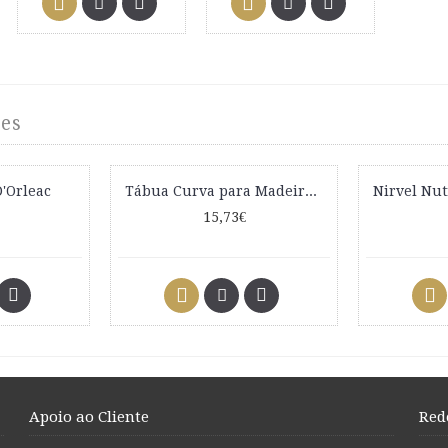
es
D'Orleac
Tábua Curva para Madeiroterapia
15,73€
Apoio ao Cliente
Red