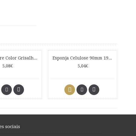
Nirvel Nutre Color Grisalho 200ml
Esponja Celulose 90mm 1938 Eurostil 12 Unidades
5,08€
5,04€
es sociais