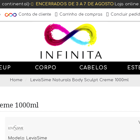
T continental)
•
ENCERRADOS DE 3 A 7 DE AGOSTO
·
Loja online
Conta de cliente
o
Carrinho de compras
Concluir pedi
EUP
CORPO
CABELOS
EST
Home
LevisSime Naturals Body Sculpt Creme 1000ml
reme 1000ml
Modelo:
LevisSime