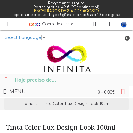
Pagamento seguro
Portes grátis ≥ 49 € (PT continental)
ENCERRADOS DE 3 A 7 DE AGOSTO
Loja online aberta · Expedições retomadas a 10 de agosto
Conta de cliente
Select Language
▼
€
MENU
0 - 0,00€
Home
Tinta Color Lux Design Look 100ml
Tinta Color Lux Design Look 100ml