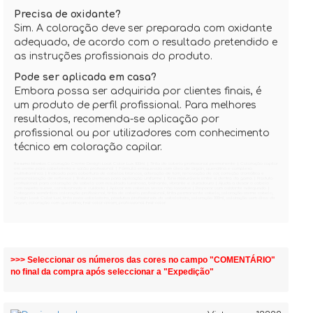
Precisa de oxidante?
Sim. A coloração deve ser preparada com oxidante
adequado, de acordo com o resultado pretendido e
as instruções profissionais do produto.
Pode ser aplicada em casa?
Embora possa ser adquirida por clientes finais, é
um produto de perfil profissional. Para melhores
resultados, recomenda-se aplicação por
profissional ou por utilizadores com conhecimento
técnico em coloração capilar.
Resumo técnico:
Coloração Creme Design Look Color Lux 100ml | Tinta de cabelo profissional permanente | Coloração capilar
em creme para cabeleireiro e salão profissional | Fórmula enriquecida com óleo de argan, queratina e complexo
multivitamínico | Indicada para cobertura de cabelos brancos, alteração de tom, renovação de cor, correção cromática e
personalização de reflexos | Textura cremosa para aplicação uniforme | Tons misturáveis entre si dentro da gama | Produto
profissional para coloração de cabelo com resultado luminoso, brilhante, vibrante e duradouro | Ajuda a deixar o cabelo
com aspeto suave, condicionado e cuidado | Aplicar em cabelos secos não lavados | Preparar com oxidante adequado |
Categoria semântica: coloração profissional, tinta de cabelo profissional, tinta permanente cabelo, coloração creme cabelo,
Design Look Color Lux, tinta para cabeleireiro, produtos profissionais de cabeleireiro, coloração 100ml, coloração com óleo de
argan, coloração com queratina, hair color cream, professional hair color.
>>> Seleccionar os números das cores no campo "COMENTÁRIO"
no final da compra após seleccionar a "Expedição"